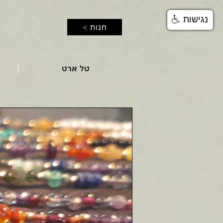
נגישות
< חנות
טל ארט