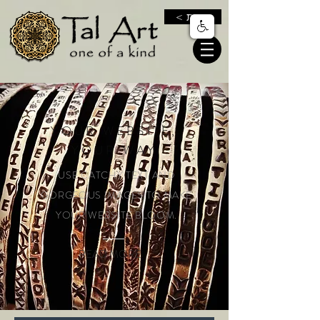
< חנות
YOUR WEBSITE,
YOUR WAY
USE CATCHY TEXT AND
GORGEOUS IMAGES TO MAKE
YOUR WEBSITE BLOOM.
READ MORE