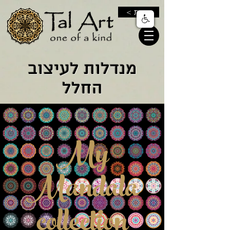
< חנות
מנדלות לעיצוב
החלל
My
Mandala
collection